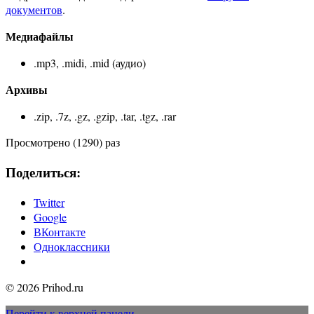
документов
.
Медиафайлы
.mp3, .midi, .mid (аудио)
Архивы
.zip, .7z, .gz, .gzip, .tar, .tgz, .rar
Просмотрено (1290) раз
Поделиться:
Twitter
Google
ВКонтакте
Одноклассники
© 2026 Prihod.ru
Перейти к верхней панели