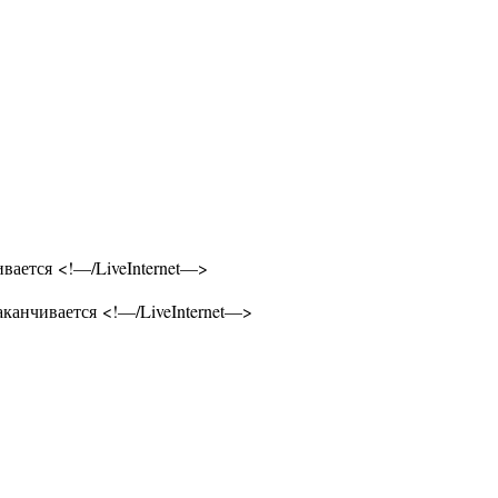
ивается <!—/LiveInternet—>
заканчивается <!—/LiveInternet—>