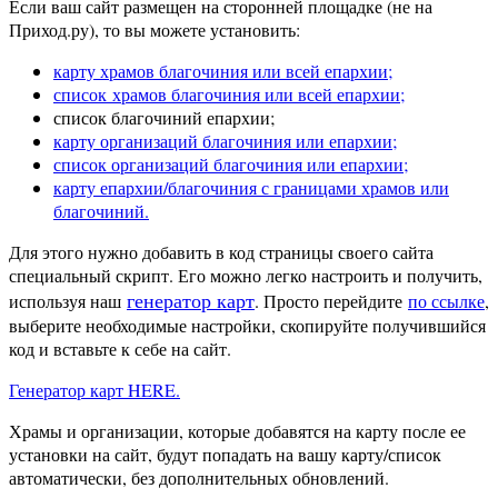
Если ваш сайт размещен на сторонней площадке (не на
Приход.ру), то вы можете установить:
карту храмов благочиния или всей епархии;
список храмов благочиния или всей епархии;
список благочиний епархии;
карту организаций благочиния или епархии;
список организаций благочиния или епархии;
карту епархии/благочиния с границами храмов или
благочиний.
Для этого нужно добавить в код страницы своего сайта
специальный скрипт. Его можно легко настроить и получить,
генератор карт
используя наш
. Просто перейдите
по ссылке
,
выберите необходимые настройки, скопируйте получившийся
код и вставьте к себе на сайт.
Генератор карт HERE.
Храмы и организации, которые добавятся на карту после ее
установки на сайт, будут попадать на вашу карту/список
автоматически, без дополнительных обновлений.