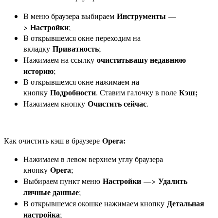
Инструменты
В меню браузера выбираем
—
Настройки
>
;
В открывшемся окне переходим на
Приватность
вкладку
;
очиститьвашу недавнюю
Нажимаем на ссылку
историю
;
В открывшемся окне нажимаем на
Подробности
Кэш;
кнопку
. Ставим галочку в поле
Очистить сейчас
Нажимаем кнопку
.
Opera:
Как очистить кэш в браузере
Нажимаем в левом верхнем углу браузера
Opera
кнопку
;
Настройки
Удалить
Выбираем пункт меню
—>
личные данные
;
Детальная
В открывшемся окошке нажимаем кнопку
настройка
;