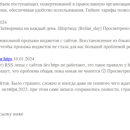
объем поступающих пожертвований в православную организацию
ории, обеспечивая удобство использования. Гибкие тарифы поз
2024
Затворника на каждый день. Шорткод: [feofan_day] Просмотрено 
мовольной пропажи виджетов с сайтов. Восстановление из бэкапа
 чтобы пропажа виджетов не стала для вас большой проблемой р
 https
10.01.2024
RSS-лены с сайтов без https не работают, это такое правило у ht
ишут, что проблема общая, пока никак не чинится 🙁 Просмотре
йтов. Было страшно, сложно и иногда даже не понятно чего ждат
ктября 2023, при этом сами записи сохранились (новости, страни
ссылку ниже