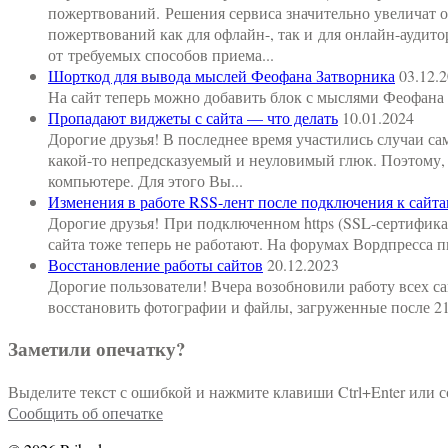
пожертвований. Решения сервиса значительно увеличат 
пожертвований как для офлайн-, так и для онлайн-аудит
от требуемых способов приема...
Шорткод для вывода мыслей Феофана Затворника
03.12.
На сайт теперь можно добавить блок с мыслями Феофана 
Пропадают виджеты с сайта — что делать
10.01.2024
Дорогие друзья! В последнее время участились случаи са
какой-то непредсказуемый и неуловимый глюк. Поэтому,
компьютере. Для этого Вы...
Изменения в работе RSS-лент после подключения к сайтам
Дорогие друзья! При подключенном https (SSL-сертификат) 
сайта тоже теперь не работают. На форумах Вордпресса п
Восстановление работы сайтов
20.12.2023
Дорогие пользователи! Вчера возобновили работу всех са
восстановить фотографии и файлы, загруженные после 21 о
Заметили опечатку?
Выделите текст с ошибкой и нажмите клавиши Ctrl+Enter или 
Сообщить об опечатке