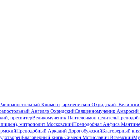
Равноапостольный Климент, архиепископ Охридский, Величский
оапостольный Ангеляр Охридский
Священномученик Амвросий (
ий, пресвитер
Великомученик Пантелеимон целитель
Преподоб
ипицын), митрополит Московский
Преподобная Анфиса Мантине
ермский
Преподобный Аркадий Дорогобужский
Благоверный кня
чудотворец
Благоверный князь Симеон Мстиславич Вяземский
Му