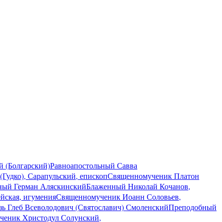
 (Болгарский)
Равноапостольный Савва
Гудко), Сарапульский, епископ
Священномученик Платон
ный Герман Аляскинский
Блаженный Николай Кочанов,
йская, игумения
Священномученик Иоанн Соловьев,
зь Глеб Всеволодович (Святославич) Смоленский
Преподобный
ченик Христодул Солунский,