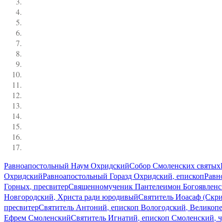
Равноапостольный Наум Охридский
Собор Смоленских святых
Охридский
Равноапостольный Горазд Охридский, епископ
Равн
Горных, пресвитер
Священномученик Пантелеимон Богоявленск
Новгородский, Христа ради юродивый
Святитель Иоасаф (Скр
пресвитер
Святитель Антоний, епископ Вологодский, Великоп
Ефрем Смоленский
Святитель Игнатий, епископ Смоленский, 