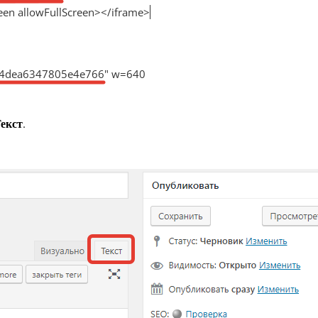
екст
.