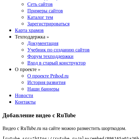
Сеть сайтов
Примеры сайтов
Каталог тем
Зарегистрироваться
Карта храмов
Техподдержка »
Документация
Учебник по созданию сайтов
Форум техподдержки
Вход в старый конструктор
О проекте »
О проекте Prihod.ru
История развития
Наши баннеры
Новости
Контакты
Добавление видео с RuTube
Видео с RuTube.ru на сайте можно разместить шорткодом.
[
rutube src="https://rutube.ru/play/embed/896165a01a26b